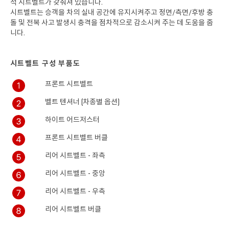
석 시트벨트가 갖춰져 있습니다.
시트벨트는 승객을 차의 실내 공간에 유지시켜주고 정면/측면/후방 충
후부 반사기
돌 및 전복 사고 발생시 충격을 점차적으로 감소시켜 주는 데 도움을 줍
니다.
브레이크 패드
시트벨트 구성 부품도
휠
프론트 시트벨트
고정식 창유리
벨트 텐셔너 (차종별 옵션)
이동식 창유리
하이트 어드저스터
프론트 시트벨트 버클
리어 시트벨트 - 좌측
리어 시트벨트 - 중앙
리어 시트벨트 - 우측
리어 시트벨트 버클