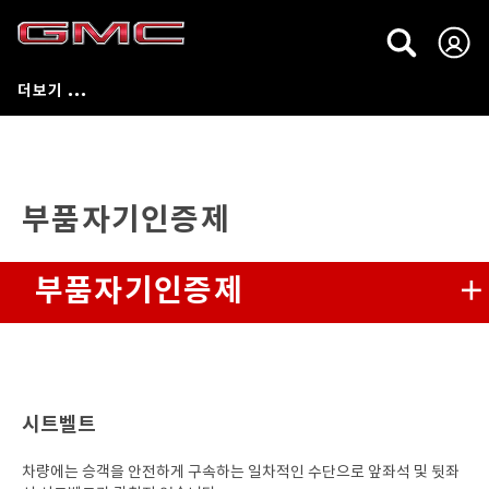
부품자기인증제
부품자기인증제
브레이크 호스
등화장치
시트벨트
시트벨트
차량에는 승객을 안전하게 구속하는 일차적인 수단으로 앞좌석 및 뒷좌