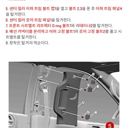
5. 센터 필러 어퍼 트림 볼트 캡1
을 열고
볼트 2,3
을 푼 후
어퍼 트림 패널4
을 탈거한다.
6. 센터 필러 로어 트림 패널1
을 탈거한다.
7. 프론트 시트벨트 리트렉터 D ring 볼트1
와
리테이너2
를 탈거한다.
8. 배선 커넥터를 분리하고 어퍼 고정 볼트1
와
로어 고정 볼트2
를 풀고 시
트벨트를 탈거한다.
9. 장착은 탈거의 역순이다.