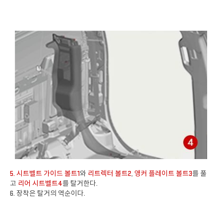
5. 시트벨트 가이드 볼트1
와
리트렉터 볼트2
,
앵커 플레이트 볼트3
를 풀
고
리어 시트벨트4
를 탈거한다.
6. 장착은 탈거의 역순이다.