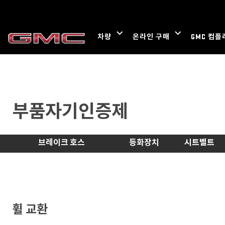
부품자기인증제
브레이크 호스
등화장치
시트벨트
휠 교환